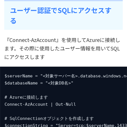
ユーザー認証でSQLにアクセスす
る
『Connect-AzAccount』を使用してAzureに接続し
ます。その際に使用したユーザー情報を用いてSQL
にアクセスします
$serverName = "<対象サーバー名>.database.windows.ne
$databaseName = "<対象DB名>"

# Azureに接続します

Connect-AzAccount | Out-Null

# SqlConnectionオブジェクトを作成します

$connectionString = "Server=tcp:$serverName,1433