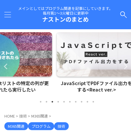
メインとしてはプログラム関連を記事にしていきます。
毎月第1～3火曜日に更新中
ナストンのまとめ
定の列が更
JavaScriptでPDFファイル出力を
Shar
い
する<React ver.>
量上
HOME
>
技術
>
M365関連
>
M365関連
プログラム
技術