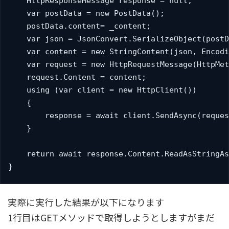
    HttpResponseMessage response = null;

    var postData = new PostData();

    postData.content= _content;

    var json = JsonConvert.SerializeObject(postD
    var content = new StringContent(json, Encodi
    var request = new HttpRequestMessage(Http
    request.Content = content;

    using (var client = new HttpClient())

    {

        response = await client.SendAsync(reques
    }

    return await response.Content.ReadAsStringAs
}
実際に実行した結果が以下になります
1行目はGETメソッドで取得しようとしますがまだ