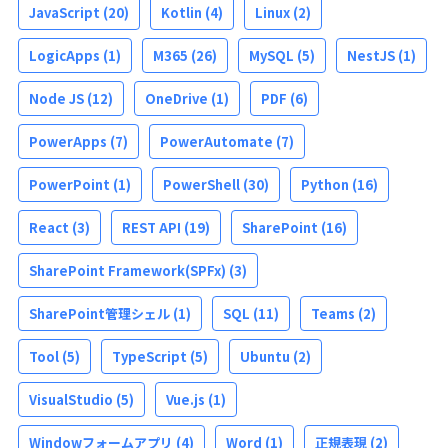
JavaScript
(20)
Kotlin
(4)
Linux
(2)
LogicApps
(1)
M365
(26)
MySQL
(5)
NestJS
(1)
Node JS
(12)
OneDrive
(1)
PDF
(6)
PowerApps
(7)
PowerAutomate
(7)
PowerPoint
(1)
PowerShell
(30)
Python
(16)
React
(3)
REST API
(19)
SharePoint
(16)
SharePoint Framework(SPFx)
(3)
SharePoint管理シェル
(1)
SQL
(11)
Teams
(2)
Tool
(5)
TypeScript
(5)
Ubuntu
(2)
VisualStudio
(5)
Vue.js
(1)
Windowフォームアプリ
(4)
Word
(1)
正規表現
(2)