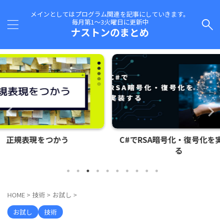
メインとしてはプログラム関連を記事にしていきます。
毎月第1～3火曜日に更新中
ナストンのまとめ
C#でRSA暗号化・復号化を実装す
Azure
る
HOME
>
技術
>
お試し
>
お試し
技術