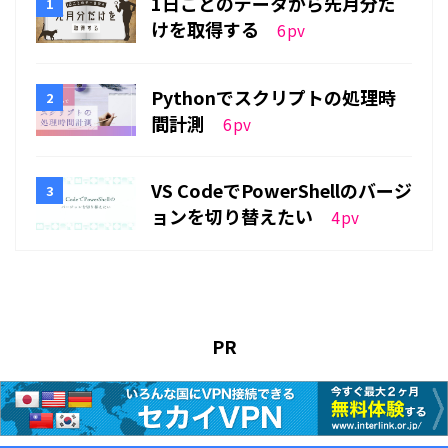
1日ごとのデータから先月分だ
けを取得する
6
pv
Pythonでスクリプトの処理時
間計測
6
pv
VS CodeでPowerShellのバージ
ョンを切り替えたい
4
pv
PR