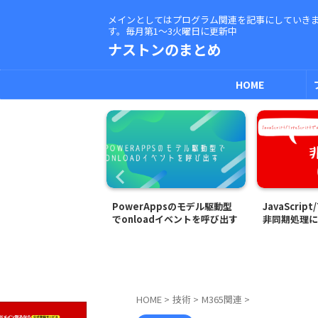
メインとしてはプログラム関連を記事にしていき
す。毎月第1～3火曜日に更新中
ナストンのまとめ
HOME
リズムでデ
PowerAppsのモデル駆動型
JavaScript/TypeScr
でonloadイベントを呼び出す
非同期処理について
HOME
>
技術
>
M365関連
>