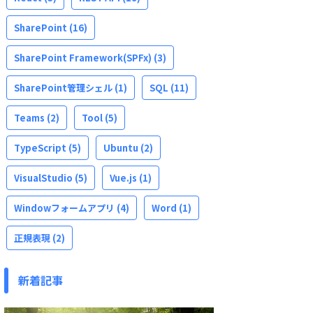
SharePoint
(16)
SharePoint Framework(SPFx)
(3)
SharePoint管理シェル
(1)
SQL
(11)
Teams
(2)
Tool
(5)
TypeScript
(5)
Ubuntu
(2)
VisualStudio
(5)
Vue.js
(1)
Windowフォームアプリ
(4)
Word
(1)
正規表現
(2)
新着記事