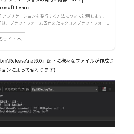
rosoft Learn
NET アプリケーションを発行する方法について説明します。
ETは、プラットフォーム固有またはクロスプラットフォー ...
MSサイトへ
\Release\net6.0」配下に様々なファイルが作成さ
ージョンによって変わります)