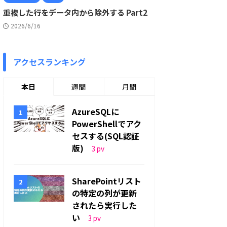
重複した行をデータ内から除外する Part2
2026/6/16
アクセスランキング
本日
週間
月間
AzureSQLに
PowerShellでアク
セスする(SQL認証
版)
3
pv
SharePointリスト
の特定の列が更新
されたら実行した
い
3
pv