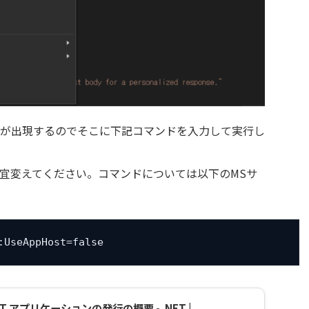
ンソールが出現するのでそこに下記コマンドを入力して実行し
宜変えてください。コマンドについては以下のMSサ
:UseAppHost=false
ET アプリケーションの発行の概要 - .NET |