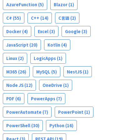
AzureFunction
(5)
Blazor
(1)
C#
(55)
C++
(14)
C言語
(2)
Docker
(4)
Excel
(3)
Google
(3)
JavaScript
(20)
Kotlin
(4)
Linux
(2)
LogicApps
(1)
M365
(26)
MySQL
(5)
NestJS
(1)
Node JS
(12)
OneDrive
(1)
PDF
(6)
PowerApps
(7)
PowerAutomate
(7)
PowerPoint
(1)
PowerShell
(30)
Python
(16)
React
(3)
REST API
(19)