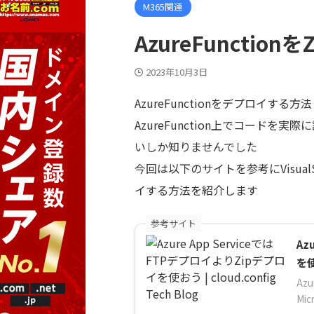
M365関連
AzureFunctio
2023年10月3日
AzureFunctionをデプロイする方
AzureFunction上でコード
いしか知りませんでした
今回は以下のサイトを参考にVisual
イする方法を紹介します
参考サイト
Az
を使お
Az
Mi