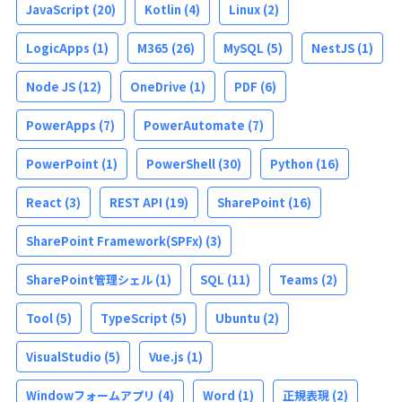
JavaScript
(20)
Kotlin
(4)
Linux
(2)
LogicApps
(1)
M365
(26)
MySQL
(5)
NestJS
(1)
Node JS
(12)
OneDrive
(1)
PDF
(6)
PowerApps
(7)
PowerAutomate
(7)
PowerPoint
(1)
PowerShell
(30)
Python
(16)
React
(3)
REST API
(19)
SharePoint
(16)
SharePoint Framework(SPFx)
(3)
SharePoint管理シェル
(1)
SQL
(11)
Teams
(2)
Tool
(5)
TypeScript
(5)
Ubuntu
(2)
VisualStudio
(5)
Vue.js
(1)
Windowフォームアプリ
(4)
Word
(1)
正規表現
(2)