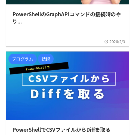
PowerShellのGraphAPIコマンドの接続時のや
り...
2026/2/3
プログラム
技術
PowerShellでCSVファイルからDiffを取る