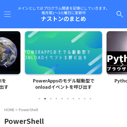
メインとしてはプログラム関連を記事にしていきます。
毎月第1～3火曜日に更新中
ナストンのまとめ
erAppsのモデル駆動型で
Pythonでブラウザを操作す
oadイベントを呼び出す
HOME
>
PowerShell
PowerShell