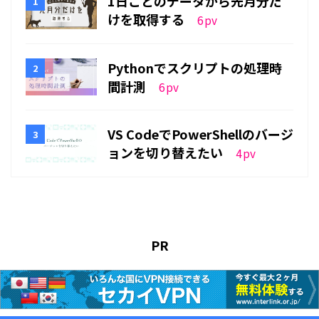
1日ごとのデータから先月分だ
けを取得する
6
pv
Pythonでスクリプトの処理時
間計測
6
pv
VS CodeでPowerShellのバージ
ョンを切り替えたい
4
pv
PR