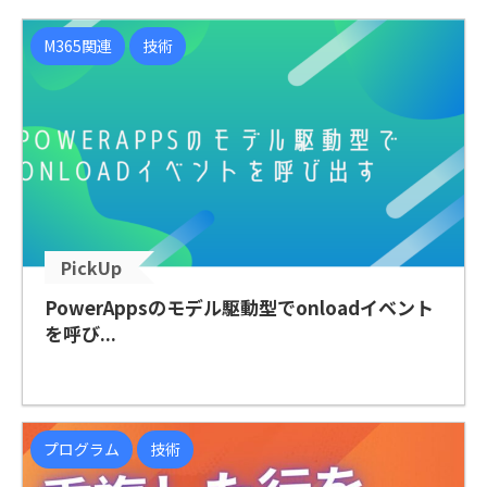
M365関連
技術
PickUp
PowerAppsのモデル駆動型でonloadイベント
を呼び...
プログラム
技術