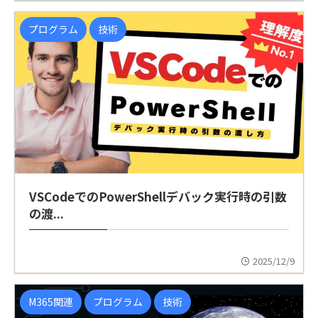
プログラム
技術
VSCodeでのPowerShellデバック実行時の引数
の渡...
2025/12/9
M365関連
プログラム
技術