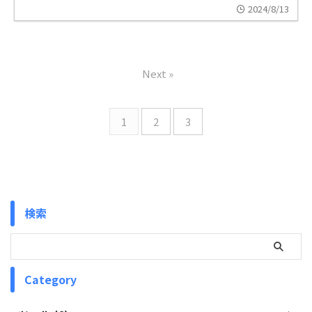
2024/8/13
Next »
1
2
3
検索
Category