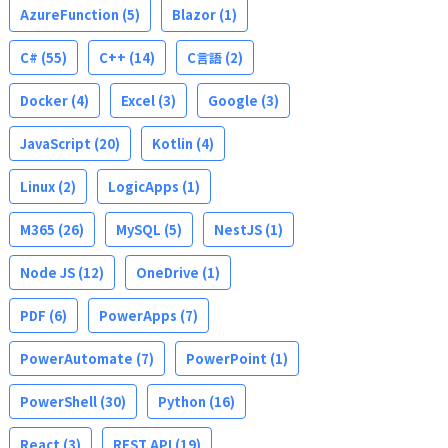
AzureFunction
(5)
Blazor
(1)
C#
(55)
C++
(14)
C言語
(2)
Docker
(4)
Excel
(3)
Google
(3)
JavaScript
(20)
Kotlin
(4)
Linux
(2)
LogicApps
(1)
M365
(26)
MySQL
(5)
NestJS
(1)
Node JS
(12)
OneDrive
(1)
PDF
(6)
PowerApps
(7)
PowerAutomate
(7)
PowerPoint
(1)
PowerShell
(30)
Python
(16)
React
(3)
REST API
(19)