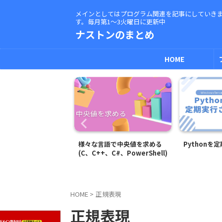
メインとしてはプログラム関連を記事にしていき
す。毎月第1～3火曜日に更新中
ナストンのまとめ
HOME
QLにPowerShellで
様々な言語で中央値を求める
Pythonを
る(Microsoft
(C、C++、C#、PowerShell)
)
HOME
>
正規表現
正規表現