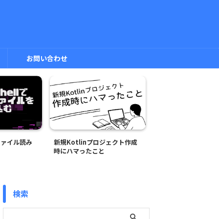
お問い合わせ
でファイル読み
新規Kotlinプロジェクト作成
C#でCSVファイルから
時にハマったこと
取る
検索