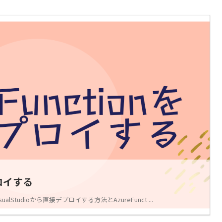
プロイする
ualStudioから直接デプロイする方法とAzureFunct ...