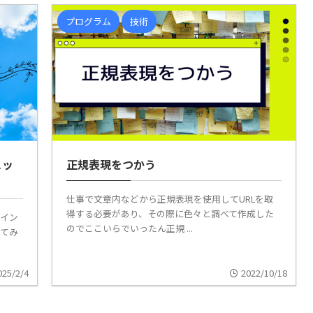
プログラム
技術
ェッ
正規表現をつかう
仕事で文章内などから正規表現を使用してURLを取
得する必要があり、その際に色々と調べて作成した
グイン
のでここいらでいったん正規 ...
してみ
025/2/4
2022/10/18