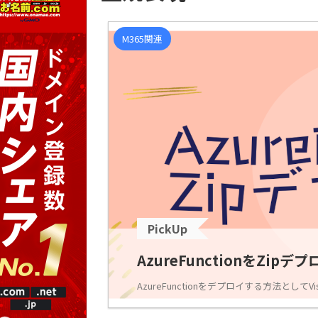
M365関連
PickUp
AzureFunctionをZipデ
AzureFunctionをデプロイする方法としてVis