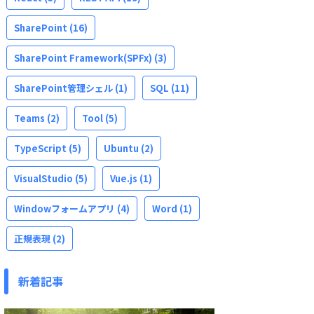
SharePoint
(16)
SharePoint Framework(SPFx)
(3)
SharePoint管理シェル
(1)
SQL
(11)
Teams
(2)
Tool
(5)
TypeScript
(5)
Ubuntu
(2)
VisualStudio
(5)
Vue.js
(1)
Windowフォームアプリ
(4)
Word
(1)
正規表現
(2)
新着記事