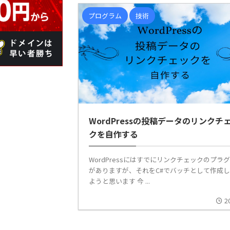
プログラム
技術
WordPressの投稿データのリンクチ
クを自作する
WordPressにはすでにリンクチェックのプラ
がありますが、それをC#でバッチとして作成
ようと思います 今 ...
2