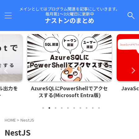
メインとしてはプログラム関連を記事にしていきます。
毎月第1～3火曜日に更新中
ナストンのまとめ
イル出力を
AzureSQLにPowerShellでアクセ
JavaS
>
スする(Microsoft Entra版)
HOME
>
NestJS
NestJS