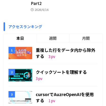
Part2
2026/6/16
アクセスランキング
本日
週間
月間
重複した行をデータ内から除外
する
3
pv
クイックソートを理解する
3
pv
cursorでAuzreOpenAIを使用
する
1
pv