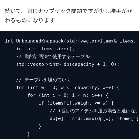
続いて、同じナップザック問題ですが少し勝手がか
わるものになります
int UnboundedKnapsack(std::vector<Item>& items, 
    int n = items.size();

    // 動的計画法で使用するテーブル

    std::vector<int> dp(capacity + 1, 0);

    // テーブルを埋めていく

    for (int w = 0; w <= capacity; w++) {

        for (int i = 0; i < n; i++) {

            if (items[i].weight <= w) {

                // i番目のアイテムを選ぶ場合と選
                dp[w] = std::max(dp[w], items[i]
            }

        }
