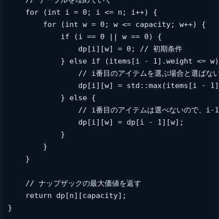
    // テーブルを埋めていく

    for (int i = 0; i <= n; i++) {

        for (int w = 0; w <= capacity; w++) {

            if (i == 0 || w == 0) {

                dp[i][w] = 0; // 初期条件

            } else if (items[i - 1].weight <= w)
                // i番目のアイテムを選ぶ場合と選
                dp[i][w] = std::max(items[i - 1]
            } else {

                // i番目のアイテムは選べないので、
                dp[i][w] = dp[i - 1][w];

            }

        }

    }

    // ナップザックの最大価値を返す

    return dp[n][capacity];

}
