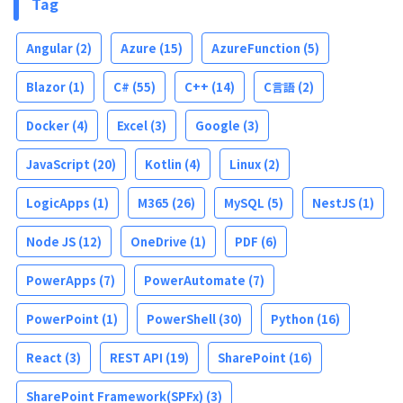
Tag
Angular
(2)
Azure
(15)
AzureFunction
(5)
Blazor
(1)
C#
(55)
C++
(14)
C言語
(2)
Docker
(4)
Excel
(3)
Google
(3)
JavaScript
(20)
Kotlin
(4)
Linux
(2)
LogicApps
(1)
M365
(26)
MySQL
(5)
NestJS
(1)
Node JS
(12)
OneDrive
(1)
PDF
(6)
PowerApps
(7)
PowerAutomate
(7)
PowerPoint
(1)
PowerShell
(30)
Python
(16)
React
(3)
REST API
(19)
SharePoint
(16)
SharePoint Framework(SPFx)
(3)