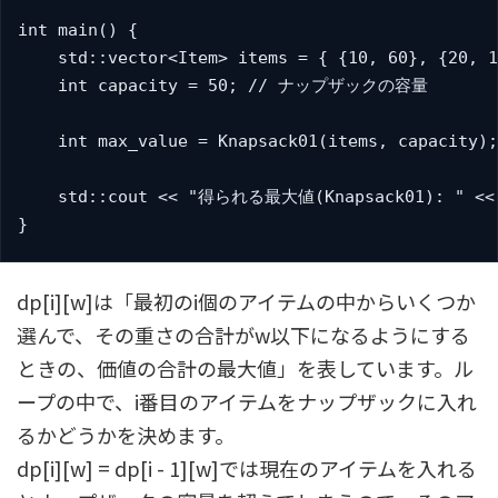
int main() {

    std::vector<Item> items = { {10, 60}, {2
    int capacity = 50; // ナップザックの容量

    int max_value = Knapsack01(items, capacity);

    std::cout << "得られる最大値(Knapsack01): " << m
}
dp[i][w]は「最初のi個のアイテムの中からいくつか
選んで、その重さの合計がw以下になるようにする
ときの、価値の合計の最大値」を表しています。ル
ープの中で、i番目のアイテムをナップザックに入れ
るかどうかを決めます。
dp[i][w] = dp[i - 1][w]では現在のアイテムを入れる