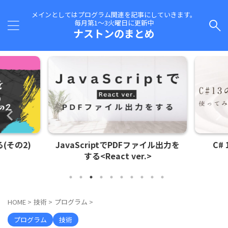
メインとしてはプログラム関連を記事にしていきます。
毎月第1～3火曜日に更新中
ナストンのまとめ
(その2)
JavaScriptでPDFファイル出力を
C#
する<React ver.>
HOME
>
技術
>
プログラム
>
プログラム
技術