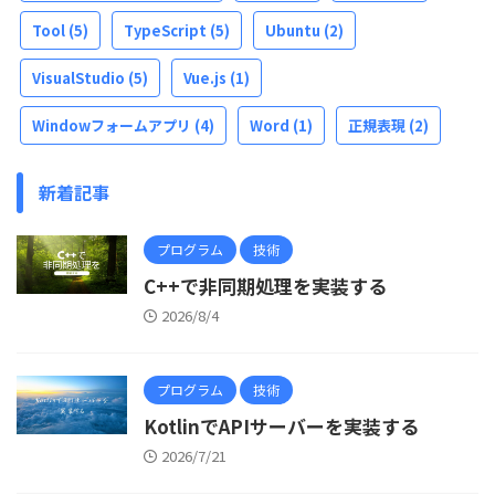
Tool
(5)
TypeScript
(5)
Ubuntu
(2)
VisualStudio
(5)
Vue.js
(1)
Windowフォームアプリ
(4)
Word
(1)
正規表現
(2)
新着記事
プログラム
技術
C++で非同期処理を実装する
2026/8/4
プログラム
技術
KotlinでAPIサーバーを実装する
2026/7/21