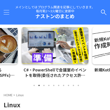
メインとしてはプログラム関連を記事にしていきます。
毎月第1～3火曜日に更新中
ナストンのまとめ
る
C#・PowerShellで会議室のイベン
新規Ko
(SPFx)の
トを取得(委任されたアクセス許可
版)＜準備編＞
HOME
>
Linux
Linux