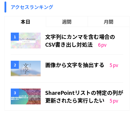
アクセスランキング
本日
週間
月間
文字列にカンマを含む場合の
CSV書き出し対処法
6
pv
画像から文字を抽出する
5
pv
SharePointリストの特定の列が
更新されたら実行したい
5
pv