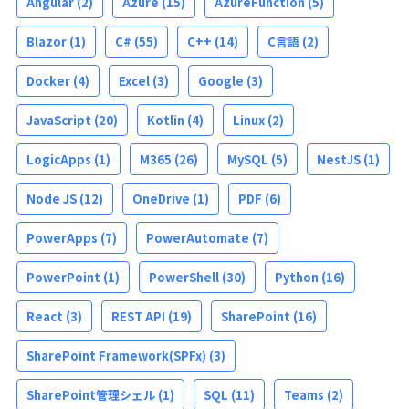
Angular
(2)
Azure
(15)
AzureFunction
(5)
Blazor
(1)
C#
(55)
C++
(14)
C言語
(2)
Docker
(4)
Excel
(3)
Google
(3)
JavaScript
(20)
Kotlin
(4)
Linux
(2)
LogicApps
(1)
M365
(26)
MySQL
(5)
NestJS
(1)
Node JS
(12)
OneDrive
(1)
PDF
(6)
PowerApps
(7)
PowerAutomate
(7)
PowerPoint
(1)
PowerShell
(30)
Python
(16)
React
(3)
REST API
(19)
SharePoint
(16)
SharePoint Framework(SPFx)
(3)
SharePoint管理シェル
(1)
SQL
(11)
Teams
(2)