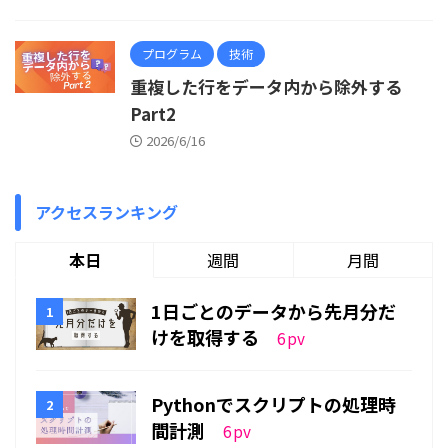
プログラム
技術
重複した行をデータ内から除外する
Part2
2026/6/16
アクセスランキング
本日
週間
月間
1日ごとのデータから先月分だ
けを取得する
6
pv
Pythonでスクリプトの処理時
間計測
6
pv