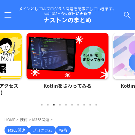
メインとしてはプログラム関連を記事にしていきます。
毎月第1～3火曜日に更新中
ナストンのまとめ
にアクセス
Kotlinをさわってみる
Kot
)
HOME
>
技術
>
M365関連
>
M365関連
プログラム
技術