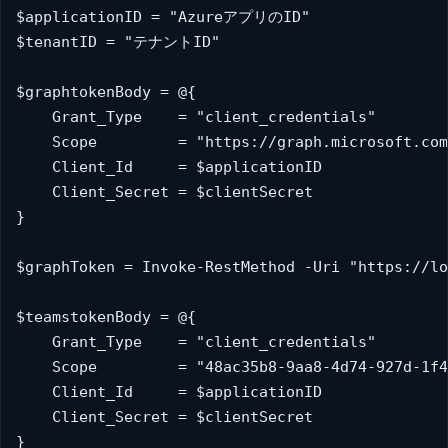
$applicationID = "AzureアプリのID"

$tenantID = "テナントID"

$graphtokenBody = @{   

    Grant_Type    = "client_credentials"   

    Scope         = "https://graph.microsoft.com
    Client_Id     = $applicationID

    Client_Secret = $clientSecret   

}  

$graphToken = Invoke-RestMethod -Uri "https://lo
$teamstokenBody = @{   

    Grant_Type    = "client_credentials"   

    Scope         = "48ac35b8-9aa8-4d74-927d-1f4
    Client_Id     = $applicationID 

    Client_Secret = $clientSecret 

} 
