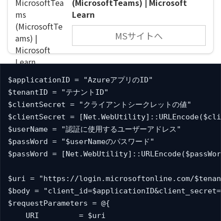
(MicrosoftTeams) | Microsoft
Learn
MSサイトへ
$applicationID = "AzureアプリのID"

$tenantID = "テナントID"

$clientSecret = "クライアントシークレットの値"

$clientSecret = [Net.WebUtility]::URLEncode($cli
$userName = "認証に使用するユーザーアドレス"

$passWord = "$userNameのパスワード"

$passWord = [Net.WebUtility]::URLEncode($passWor
$uri = "https://login.microsoftonline.com/$tenan
$body = "client_id=$applicationID&client_secret=
$requestParameters = @{

    URI         = $uri
