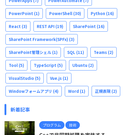
PowerApps
(7)
PowerAutomate
(7)
PowerPoint
(1)
PowerShell
(30)
Python
(16)
React
(3)
REST API
(19)
SharePoint
(16)
SharePoint Framework(SPFx)
(3)
SharePoint管理シェル
(1)
SQL
(11)
Teams
(2)
Tool
(5)
TypeScript
(5)
Ubuntu
(2)
VisualStudio
(5)
Vue.js
(1)
Windowフォームアプリ
(4)
Word
(1)
正規表現
(2)
新着記事
プログラム
技術
C++で非同期処理を実装する