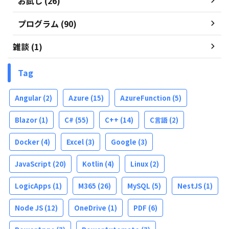
お試し (26)
プログラム (90)
雑談 (1)
Tag
Angular
(2)
Azure
(15)
AzureFunction
(5)
Blazor
(1)
C#
(55)
C++
(14)
C言語
(2)
Docker
(4)
Excel
(3)
Google
(3)
JavaScript
(20)
Kotlin
(4)
Linux
(2)
LogicApps
(1)
M365
(26)
MySQL
(5)
NestJS
(1)
Node JS
(12)
OneDrive
(1)
PDF
(6)