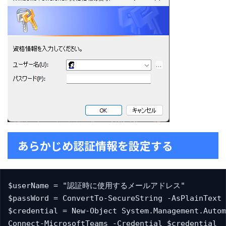
あらかじめ認証情報を設定する
$userName = "認証時に使用するメールアドレス"

$passWord = ConvertTo-SecureString -AsPlainTex
$credential = New-Object System.Management.Autom
Connect-MicrosoftTeams -Credential $credential