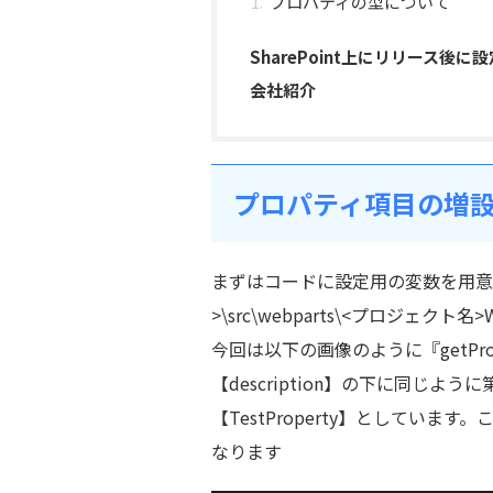
プロパティの型について
SharePoint上にリリース後に
会社紹介
プロパティ項目の増
まずはコードに設定用の変数を用意
>\src\webparts\<プロジェクト名
今回は以下の画像のように『getProper
【description】の下に同じよう
【TestProperty】としています
なります