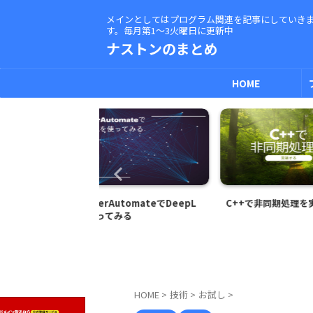
メインとしてはプログラム関連を記事にしていき
す。毎月第1～3火曜日に更新中
ナストンのまとめ
HOME
utomateでDeepL
C++で非同期処理を実装する
PowerShel
みる
マンドオプショ
が静かに変更
HOME
>
技術
>
お試し
>