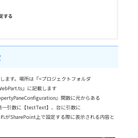
設定する
設
します。場所は『<プロジェクトフォルダ
>WebPart.ts』に記載します
tyPaneConfiguration』関数に元からある
に第一引数に【testText】、台に引数に
。これがSharePoint上で設定する際に表示される内容と