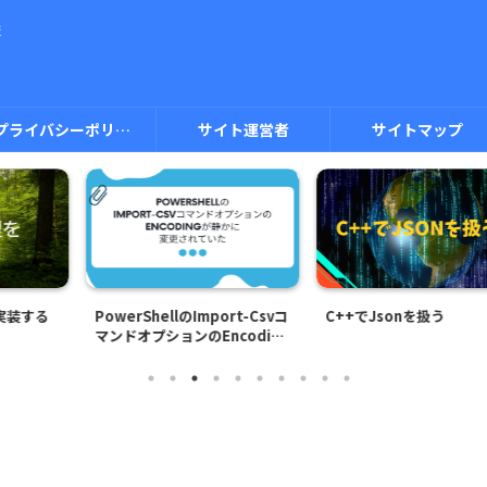
ま
プライバシーポリシー
サイト運営者
サイトマップ
lのImport-Csvコ
C++でJsonを扱う
Blazorという
ンのEncoding
みる
されていた