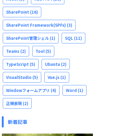
SharePoint
(16)
SharePoint Framework(SPFx)
(3)
SharePoint管理シェル
(1)
SQL
(11)
Teams
(2)
Tool
(5)
TypeScript
(5)
Ubuntu
(2)
VisualStudio
(5)
Vue.js
(1)
Windowフォームアプリ
(4)
Word
(1)
正規表現
(2)
新着記事