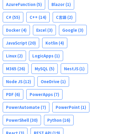
AzureFunction
(5)
Blazor
(1)
C#
(55)
C++
(14)
C言語
(2)
Docker
(4)
Excel
(3)
Google
(3)
JavaScript
(20)
Kotlin
(4)
Linux
(2)
LogicApps
(1)
M365
(26)
MySQL
(5)
NestJS
(1)
Node JS
(12)
OneDrive
(1)
PDF
(6)
PowerApps
(7)
PowerAutomate
(7)
PowerPoint
(1)
PowerShell
(30)
Python
(16)
React
(3)
REST API
(19)