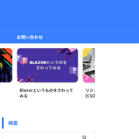
お問い合わせ
ものをさわって
リジューム機能を付けよう
PowerShellでフ
(CSOMでの場合)
込み(Word)
検索