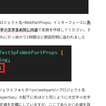
ジェクト名>WebPartProps』インターフェースに
先
字小文字含め同じ内容
で変数を作成してください。そ
れに引っ掛かり1時間ほど原因究明に追われました
トフォルダ>\src\webparts\<プロジェクト名
』内の『properties』の配下に先ほどと同じように大文字小文字
定値を空欄にしていますが、ここであらかじめ値を設