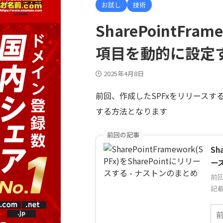
お試し
技術
SharePointFr
項目を動的に設定
2025年4月8日
前回、作成したSPFxをリリース
する方法となります
前回の記事
Sh
ー
前回
記載