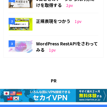
けを取得する
2
pv
正規表現をつかう
1
pv
WordPress RestAPIをさわって
みる
1
pv
PR