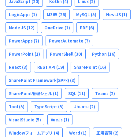
JavaScript
(20)
Kotlin
(4)
Linux
(2)
LogicApps
(1)
M365
(26)
MySQL
(5)
NestJS
(1)
Node JS
(12)
OneDrive
(1)
PDF
(6)
PowerApps
(7)
PowerAutomate
(7)
PowerPoint
(1)
PowerShell
(30)
Python
(16)
React
(3)
REST API
(19)
SharePoint
(16)
SharePoint Framework(SPFx)
(3)
SharePoint管理シェル
(1)
SQL
(11)
Teams
(2)
Tool
(5)
TypeScript
(5)
Ubuntu
(2)
VisualStudio
(5)
Vue.js
(1)
Windowフォームアプリ
(4)
Word
(1)
正規表現
(2)