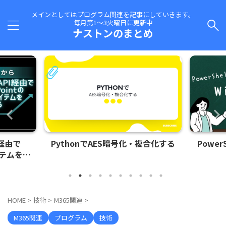
メインとしてはプログラム関連を記事にしていきます。
毎月第1～3火曜日に更新中
ナストンのまとめ
・複合化する
PowerShellでWindows情報を集
P
める
HOME
>
技術
>
M365関連
>
M365関連
プログラム
技術