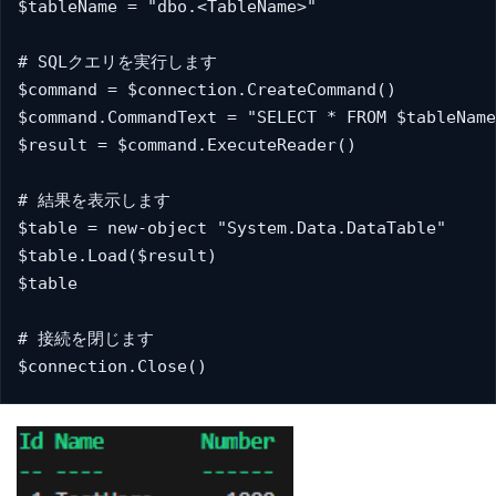
$tableName = "dbo.<TableName>"

# SQLクエリを実行します

$command = $connection.CreateCommand()

$command.CommandText = "SELECT * FROM $tableName
$result = $command.ExecuteReader()

# 結果を表示します

$table = new-object "System.Data.DataTable"

$table.Load($result)

$table

# 接続を閉じます

$connection.Close()