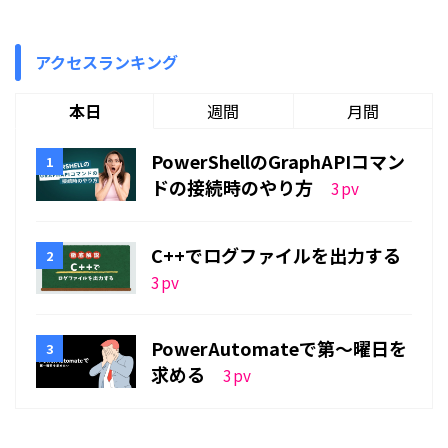
アクセスランキング
本日
週間
月間
PowerShellのGraphAPIコマン
ドの接続時のやり方
3
pv
C++でログファイルを出力する
3
pv
PowerAutomateで第～曜日を
求める
3
pv