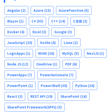
Angular
(2)
Azure
(15)
AzureFunction
(5)
Blazor
(1)
C#
(55)
C++
(14)
C言語
(2)
Docker
(4)
Excel
(3)
Google
(3)
JavaScript
(20)
Kotlin
(4)
Linux
(2)
LogicApps
(1)
M365
(26)
MySQL
(5)
NestJS
(1)
Node JS
(12)
OneDrive
(1)
PDF
(6)
PowerApps
(7)
PowerAutomate
(7)
PowerPoint
(1)
PowerShell
(30)
Python
(16)
React
(3)
REST API
(19)
SharePoint
(16)
SharePoint Framework(SPFx)
(3)