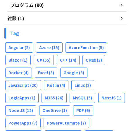
プログラム (90)
雑談 (1)
Tag
Angular
(2)
Azure
(15)
AzureFunction
(5)
Blazor
(1)
C#
(55)
C++
(14)
C言語
(2)
Docker
(4)
Excel
(3)
Google
(3)
JavaScript
(20)
Kotlin
(4)
Linux
(2)
LogicApps
(1)
M365
(26)
MySQL
(5)
NestJS
(1)
Node JS
(12)
OneDrive
(1)
PDF
(6)
PowerApps
(7)
PowerAutomate
(7)