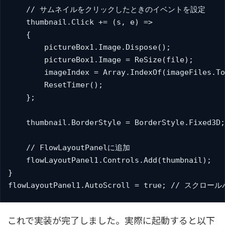
    // サムネイルをクリックしたときのイベントを設定

    thumbnail.Click += (s, e) =>

    {

        pictureBox1.Image.Dispose();

        pictureBox1.Image = ReSize(file);

        imageIndex = Array.IndexOf(imageFi
        ResetTimer();

    };

    thumbnail.BorderStyle = BorderStyle.Fix
    // FlowLayoutPanelに追加

    flowLayoutPanel1.Controls.Add(thumbnail);

}

flowLayoutPanel1.AutoScroll = true; // スクロ
これで実装が完了しました。実際に起動すると以下