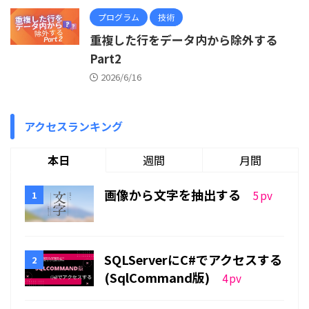
プログラム
技術
重複した行をデータ内から除外する
Part2
2026/6/16
アクセスランキング
本日
週間
月間
画像から文字を抽出する
5
pv
SQLServerにC#でアクセスする
(SqlCommand版)
4
pv