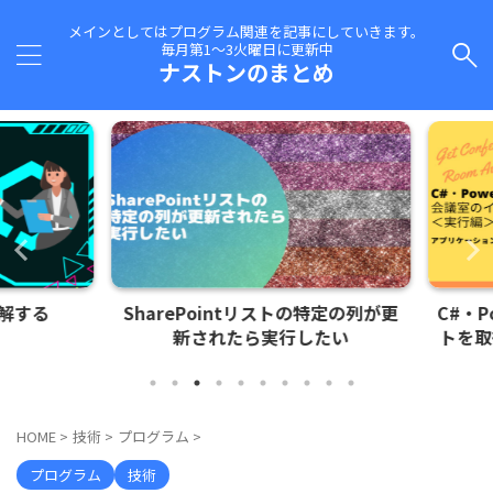
メインとしてはプログラム関連を記事にしていきます。
毎月第1～3火曜日に更新中
ナストンのまとめ
する
SharePointリストの特定の列が更
C#・Po
新されたら実行したい
トを取得
HOME
>
技術
>
プログラム
>
プログラム
技術