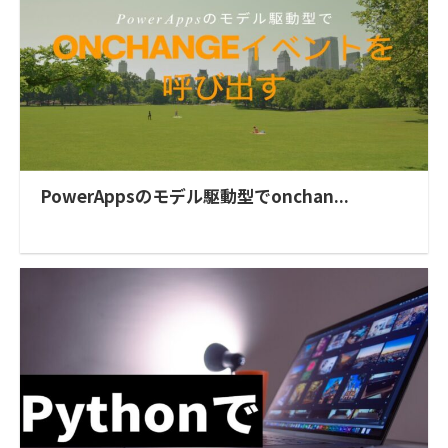
PowerAppsのモデル駆動型でonchan...