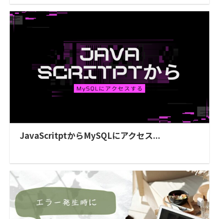
JavaScritptからMySQLにアクセス...