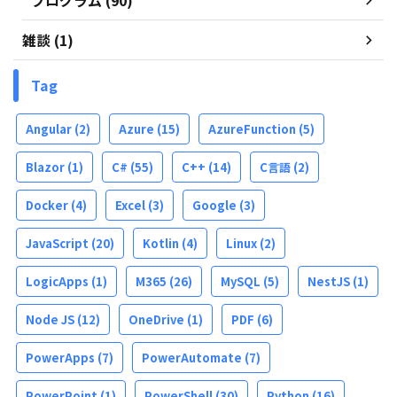
プログラム (90)
雑談 (1)
Tag
Angular
(2)
Azure
(15)
AzureFunction
(5)
Blazor
(1)
C#
(55)
C++
(14)
C言語
(2)
Docker
(4)
Excel
(3)
Google
(3)
JavaScript
(20)
Kotlin
(4)
Linux
(2)
LogicApps
(1)
M365
(26)
MySQL
(5)
NestJS
(1)
Node JS
(12)
OneDrive
(1)
PDF
(6)
PowerApps
(7)
PowerAutomate
(7)
PowerPoint
(1)
PowerShell
(30)
Python
(16)