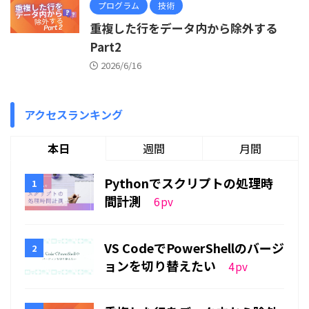
プログラム
技術
重複した行をデータ内から除外する
Part2
2026/6/16
アクセスランキング
本日
週間
月間
Pythonでスクリプトの処理時
間計測
6
pv
VS CodeでPowerShellのバージ
ョンを切り替えたい
4
pv