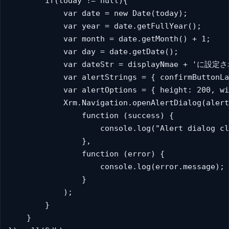
        if(today != null){

            var date = new Date(today);

            var year = date.getFullYear();

            var month = date.getMonth() + 1;

            var day = date.getDate();

            var dateStr = displayNmae + 'に設定
            var alertStrings = { confirmButto
            var alertOptions = { height: 200, wi
            Xrm.Navigation.openAlertDialog(alert
                function (success) {

                    console.log("Alert dialog cl
                },

                function (error) {

                    console.log(error.message);

                }

            );

        }

    }
