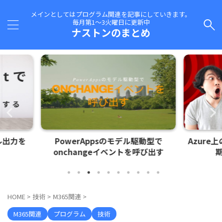
メインとしてはプログラム関連を記事にしていきます。
毎月第1～3火曜日に更新中
ナストンのまとめ
駆動型で
Azure上のシークレットトークンの
C#
呼び出す
期限通知を実装する
HOME
>
技術
>
M365関連
>
M365関連
プログラム
技術