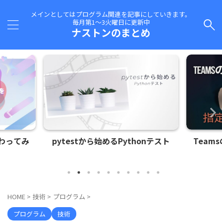
メインとしてはプログラム関連を記事にしていきます。
毎月第1～3火曜日に更新中
ナストンのまとめ
thonテスト
Teamsのメールドメインを指定し
文字
て作成したい
HOME
>
技術
>
プログラム
>
プログラム
技術