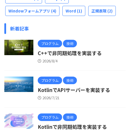
Windowフォームアプリ
(4)
Word
(1)
正規表現
(2)
新着記事
プログラム
技術
C++で非同期処理を実装する
2026/8/4
プログラム
技術
KotlinでAPIサーバーを実装する
2026/7/21
プログラム
技術
Kotlinで非同期処理を実装する