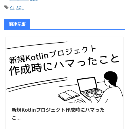
-
C#
,
SQL
関連記事
新規Kotlinプロジェクト作成時にハマった
こ...