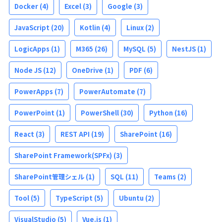
Docker
(4)
Excel
(3)
Google
(3)
JavaScript
(20)
Kotlin
(4)
Linux
(2)
LogicApps
(1)
M365
(26)
MySQL
(5)
NestJS
(1)
Node JS
(12)
OneDrive
(1)
PDF
(6)
PowerApps
(7)
PowerAutomate
(7)
PowerPoint
(1)
PowerShell
(30)
Python
(16)
React
(3)
REST API
(19)
SharePoint
(16)
SharePoint Framework(SPFx)
(3)
SharePoint管理シェル
(1)
SQL
(11)
Teams
(2)
Tool
(5)
TypeScript
(5)
Ubuntu
(2)
VisualStudio
(5)
Vue.js
(1)