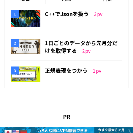
C++でJsonを扱う
3
pv
1日ごとのデータから先月分だ
けを取得する
2
pv
正規表現をつかう
1
pv
PR